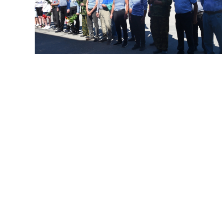
В Новом Торъяле на площади Мира
подняли флаг ВДВ, почтили павших минутой
молчания и возложили цветы к мемориалу. В
церемонии участвовали активисты, сторонники
партии и депутаты.