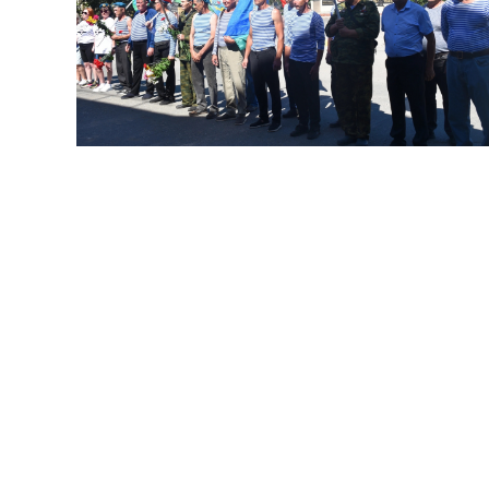
В Новом Торъяле на площади Мира
подняли флаг ВДВ, почтили павших минутой
молчания и возложили цветы к мемориалу. В
церемонии участвовали активисты, сторонники
партии и депутаты.