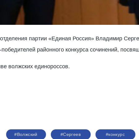
 отделения партии «Единая Россия» Владимир Серге
победителей районного конкурса сочинений, посвя
иве волжских единороссов.
#Волжский
#Сергеев
#конкурс