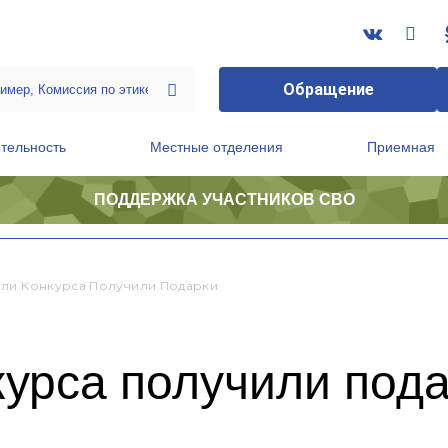
Обращение
тельность
Местные отделения
Приемная
ПОДДЕРЖКА УЧАСТНИКОВ СВО
ственной приемной Председателя Партии
Президиум регионального политического совета
ли Конкурса Получили Подарки
урса получили под