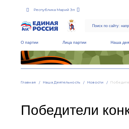
Республика Марий Эл
О партии
Лица партии
Наша дея
Местные общественные приемные Партии
Руководитель Региональной обще
Народная программа «Единой России»
Главная
Наша Деятельность
Новости
Победите
Победители конк