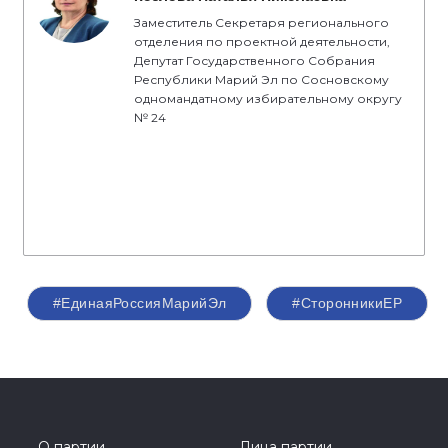
Заместитель Секретаря регионального
отделения по проектной деятельности,
Депутат Государственного Собрания
Республики Марий Эл по Сосновскому
одномандатному избирательному округу
№ 24
#ЕдинаяРоссияМарийЭл
#СторонникиЕР
О партии
Лица партии