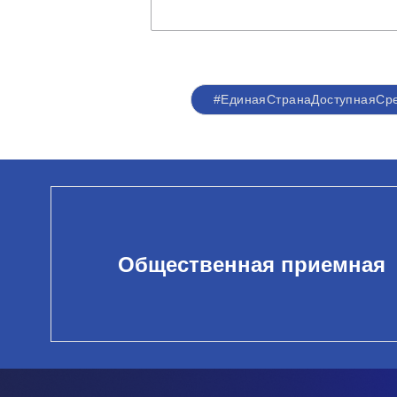
#ЕдинаяСтранаДоступнаяСр
Общественная приемная