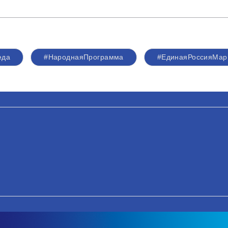
еда
#НароднаяПрограмма
#ЕдинаяРоссияМар