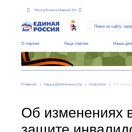
Республика Марий Эл
О партии
Лица партии
Наша дея
Местные общественные приемные Партии
Руководитель Региональной обще
Народная программа «Единой России»
Главная
Наша Деятельность
Новости
Об Измен
Об изменениях в
защите инвалид