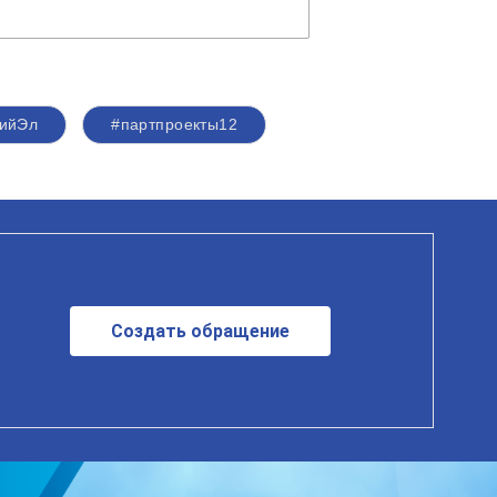
ийЭл
#партпроекты12
Создать обращение