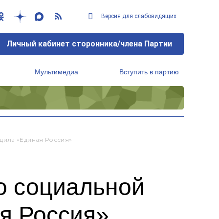
Версия для слабовидящих
Личный кабинет сторонника/члена Партии
Мультимедиа
Вступить в партию
Региональный исполнительный комитет
дила «Единая Россия»
о социальной
я Россия»