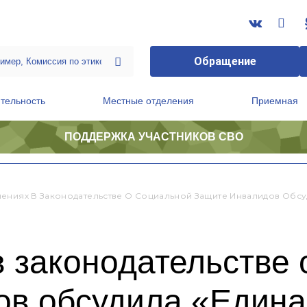
Обращение
тельность
Местные отделения
Приемная
ПОДДЕРЖКА УЧАСТНИКОВ СВО
ственной приемной Председателя Партии
Президиум регионального политического совета
ениях В Законодательстве О Социальной Защите Инвалидов Обсу
 законодательстве 
ов обсудила «Едина