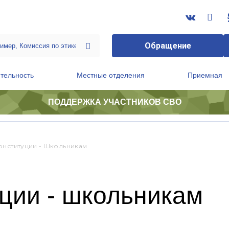
Обращение
тельность
Местные отделения
Приемная
ПОДДЕРЖКА УЧАСТНИКОВ СВО
ственной приемной Председателя Партии
Президиум регионального политического совета
онституции - Школьникам
ции - школьникам