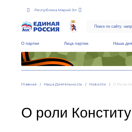
Республика Марий Эл
О партии
Лица партии
Наша дея
Местные общественные приемные Партии
Руководитель Региональной обще
Народная программа «Единой России»
Главная
Наша Деятельность
Новости
О Роли К
О роли Конститу