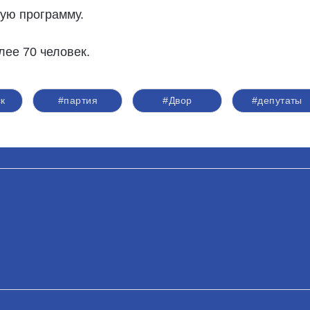
ую программу.
лее 70 человек.
к
#партия
#Двор
#депутаты