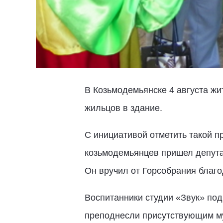
В Козьмодемьянске 4 августа жи
жильцов в здание.
С инициативой отметить такой п
козьмодемьянцев пришел депута
Он вручил от Горсобрания благо
Воспитанники студии «Звук» по
преподнесли присутствующим му