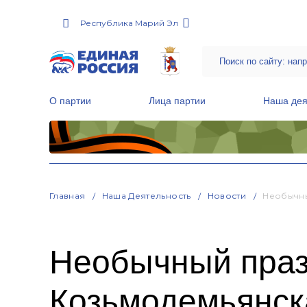
Республика Марий Эл
О партии
Лица партии
Наша дея
Местные общественные приемные Партии
Руководитель Региональной обще
Народная программа «Единой России»
Главная
Наша Деятельность
Новости
Необычны
Необычный праз
Козьмодемьянск