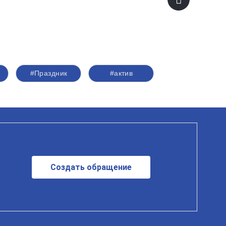
#Праздник
#актив
Создать обращение