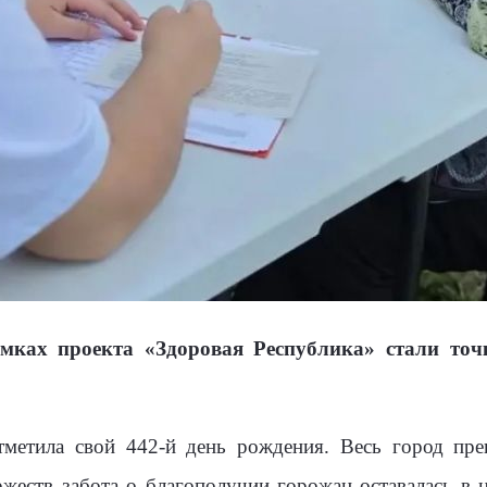
ках проекта «Здоровая Республика» стали точ
метила свой 442-й день рождения. Весь город пр
ржеств забота о благополучии горожан оставалась в 