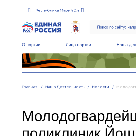
Республика Марий Эл
О партии
Лица партии
Наша дея
Местные общественные приемные Партии
Руководитель Региональной обще
Народная программа «Единой России»
Главная
Наша Деятельность
Новости
Молодогв
Молодогвардейц
поликлиник Йош