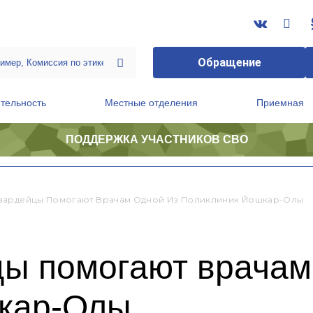
Обращение
тельность
Местные отделения
Приемная
ПОДДЕРЖКА УЧАСТНИКОВ СВО
ственной приемной Председателя Партии
Президиум регионального политического совета
ардейцы Помогают Врачам Одной Из Поликлиник Йошкар-Олы
ы помогают врачам
кар-Олы