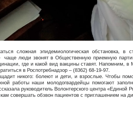
ться сложная эпидемиологическая обстановка, в с
е
чаще люди звонят в Общественную приемную парти
цинации, где и какой вид вакцины ставят. Напомним, 
братиться в Роспотребнадзор – (8362) 68-19-97.
адит никого: болеют и дети, и взрослые.
Чтобы помо
жной работы наши молодогвардейцы помогают заполн
ссказала руководитель Волонтерского центра «Единой Р
ам совершать обзвон пациентов с приглашением на д