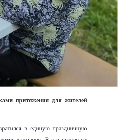
ками притяжения для жителей
евратился в единую праздничную
центре внимания. В эти выходные