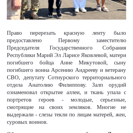
Право перерезать красную ленту было
предоставлено Первому заместителю
Председателя Государственного Собрания
Республики Марий Эл Ларисе Яковлевой, матери
погибшего бойца Анне Микутовой, сыну
погибшего воина Арсению Андрееву и ветерану
СВО, депутату Сотнурского территориального
отдела Анатолию Филиппову. Залп орудий
ознаменовал открытие аллеи, и ткань упала с
портретов героев - молодые, серьезные,
смотрящие на своих земляков. Многие не
выдержали - слезы текли по лицам матерей, жен,
суровых воинов.