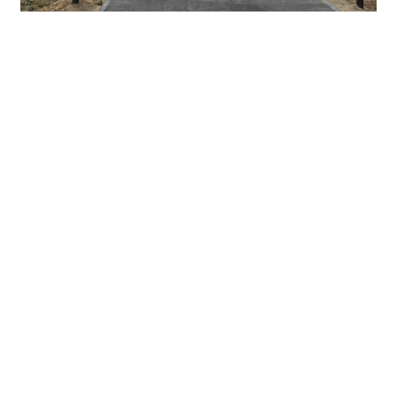
Аллея Славы защитникам Отечества - это
народный памятник, созданный по инициативе
жителей и при всесторонней поддержке со
стороны республики и муниципалитета. Это
пример того, как общая боль объединяет людей,
а общая память делает нас сильнее.
Организаторы отмечают, что благоустройство
мемориального пространства будет продолжено.
Аллея станет местом памяти, куда смогут
приходить жители округа и будущие поколения,
чтобы почтить героев.