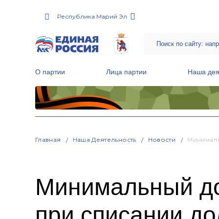
Республика Марий Эл
О партии
Лица партии
Наша дея
Местные общественные приемные Партии
Руководитель Региональной обще
Народная программа «Единой России»
Главная
Наша Деятельность
Новости
Минималь
Минимальный до
при списании до