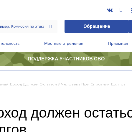
Обращение
тельность
Местные отделения
Приемная
ПОДДЕРЖКА УЧАСТНИКОВ СВО
ственной приемной Председателя Партии
Президиум регионального политического совета
ный Доход Должен Остаться У Человека При Списании Долгов
ход должен остатьс
лгов