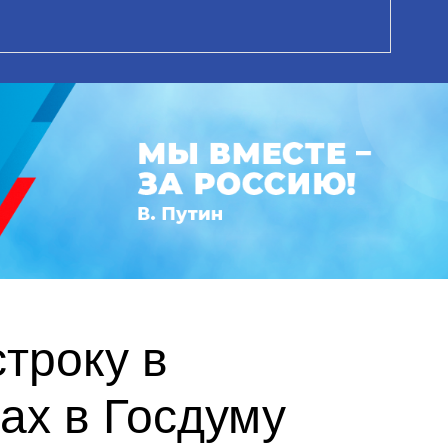
троку в
ах в Госдуму