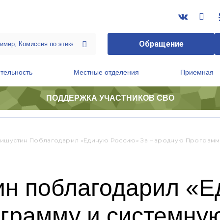
Обращение
тельность
Местные отделения
Приемная
ПОДДЕРЖКА УЧАСТНИКОВ СВО
ственной приемной Председателя Партии
Президиум регионального политического совета
ишустин Поблагодарил «Единую Россию» За Народную Программу
н поблагодарил «Е
ограмму и системну