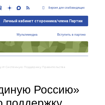
Версия для слабовидящих
Личный кабинет сторонника/члена Партии
Мультимедиа
Вступить в партию
Региональный исполнительный комитет
 И Системную Поддержку Правительства
диную Россию»
ю поддержку