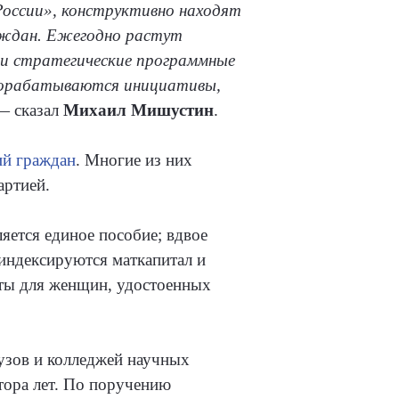
 России», конструктивно находят
аждан. Ежегодно растут
аши стратегические программные
прорабатываются инициативы,
— сказал
Михаил Мишустин
.
ий граждан
. Многие из них
артией.
ется единое пособие; вдвое
индексируются маткапитал и
оты для женщин, удостоенных
узов и колледжей научных
тора лет. По поручению