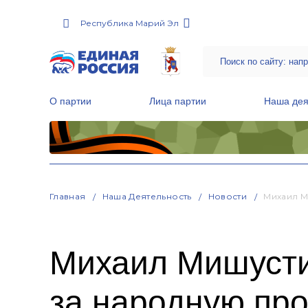
Республика Марий Эл
О партии
Лица партии
Наша дея
Местные общественные приемные Партии
Руководитель Региональной обще
Народная программа «Единой России»
Главная
Наша Деятельность
Новости
Михаил М
Михаил Мишусти
за народную пр