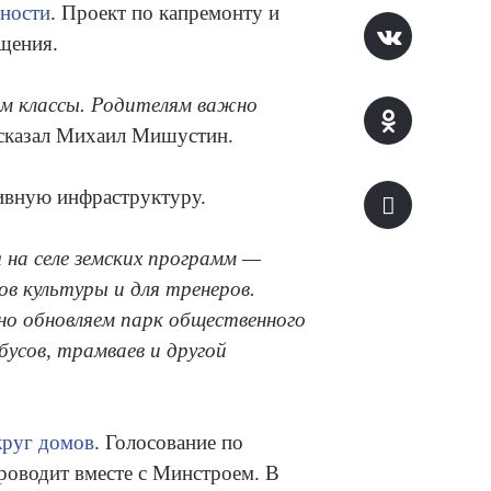
тности
. Проект по капремонту и
щения.
ым классы. Родителям важно
казал Михаил Мишустин.
тивную инфраструктуру.
на селе земских программ —
ов культуры и для тренеров.
о обновляем парк общественного
усов, трамваев и другой
круг домов
. Голосование по
оводит вместе с Минстроем. В