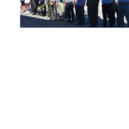
В Новом Торъяле на площади Мира
подняли флаг ВДВ, почтили павших минутой
молчания и возложили цветы к мемориалу. В
церемонии участвовали активисты, сторонники
партии и депутаты.