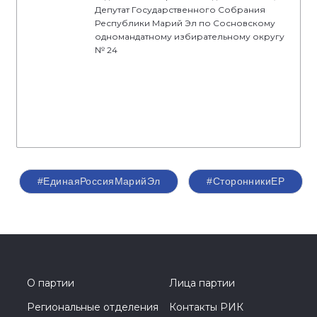
Депутат Государственного Собрания
Республики Марий Эл по Сосновскому
одномандатному избирательному округу
№ 24
#ЕдинаяРоссияМарийЭл
#СторонникиЕР
О партии
Лица партии
Региональные отделения
Контакты РИК