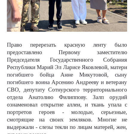
Право перерезать красную ленту было
предоставлено Первому заместителю
Председателя Государственного Собрания
Республики Марий Эл Ларисе Яковлевой, матери
погибшего бойца Анне Микутовой, сыну
погибшего воина Арсению Андрееву и ветерану
СВО, депутату Сотнурского территориального
отдела Анатолию Филиппову. Залп орудий
ознаменовал открытие аллеи, и ткань упала с
портретов героев - молодые, серьезные,
смотрящие на своих земляков. Многие не
выдержали - слезы текли по лицам матерей, жен,