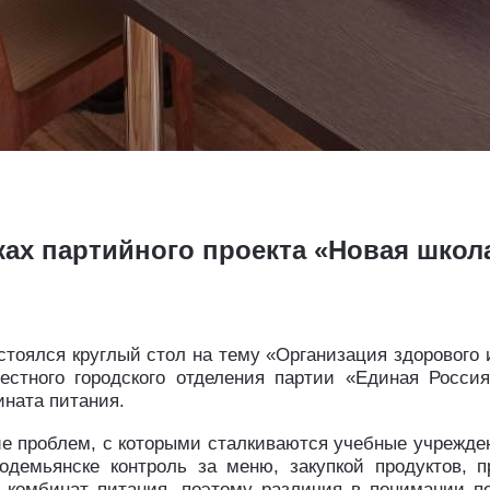
ках партийного проекта «Новая школ
тоялся круглый стол на тему «Организация здорового и
естного городского отделения партии «Единая Россия
ината питания.
 проблем, с которыми сталкиваются учебные учрежден
модемьянске контроль за меню, закупкой продуктов, 
 комбинат питания, поэтому различия в понимании п