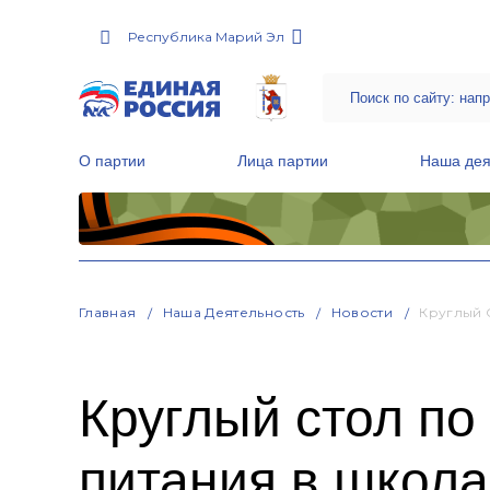
Республика Марий Эл
О партии
Лица партии
Наша дея
Местные общественные приемные Партии
Руководитель Региональной обще
Народная программа «Единой России»
Главная
Наша Деятельность
Новости
Круглый 
Круглый стол по
питания в школ