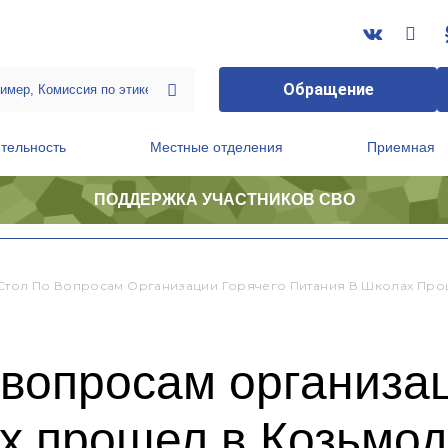
Обращение
тельность
Местные отделения
Приемная
ПОДДЕРЖКА УЧАСТНИКОВ СВО
ственной приемной Председателя Партии
Президиум регионального политического совета
Стол По Вопросам Организации Горячего Питания В Школах Про
 вопросам организа
ах прошел в Козьмо