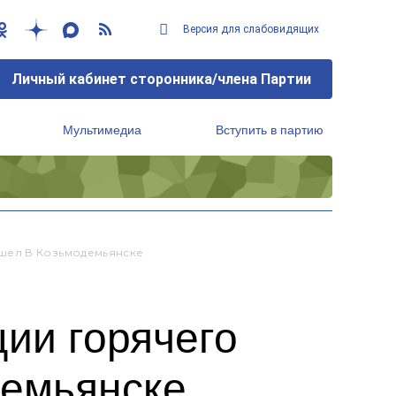
Версия для слабовидящих
Личный кабинет сторонника/члена Партии
Мультимедиа
Вступить в партию
Региональный исполнительный комитет
шел В Козьмодемьянске
ции горячего
демьянске