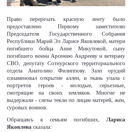
Право перерезать красную ленту было
предоставлено Первому заместителю
Председателя Государственного Собрания
Республики Марий Эл Ларисе Яковлевой, матери
погибшего бойца Анне Микутовой, сыну
погибшего воина Арсению Андрееву и ветерану
СВО, депутату Сотнурского территориального
отдела Анатолию Филиппову. Залп орудий
ознаменовал открытие аллеи, и ткань упала с
портретов героев - молодые, серьезные,
смотрящие на своих земляков. Многие не
выдержали - слезы текли по лицам матерей, жен,
суровых воинов.
Обращаясь к семьям погибших,
Лариса
Яковлева
сказала: