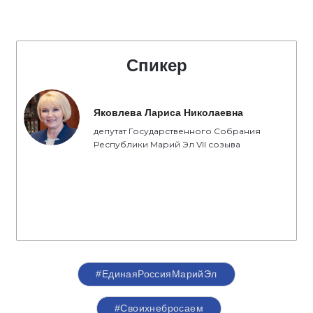
Спикер
Яковлева Лариса Николаевна
депутат Государственного Собрания
Республики Марий Эл VII созыва
#ЕдинаяРоссияМарийЭл
#Своихнебросаем