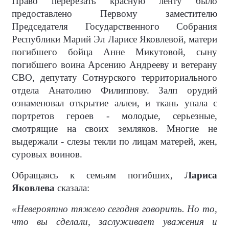
Право перерезать красную ленту было
предоставлено Первому заместителю
Председателя Государственного Собрания
Республики Марий Эл Ларисе Яковлевой, матери
погибшего бойца Анне Микутовой, сыну
погибшего воина Арсению Андрееву и ветерану
СВО, депутату Сотнурского территориального
отдела Анатолию Филиппову. Залп орудий
ознаменовал открытие аллеи, и ткань упала с
портретов героев - молодые, серьезные,
смотрящие на своих земляков. Многие не
выдержали - слезы текли по лицам матерей, жен,
суровых воинов.
Обращаясь к семьям погибших,
Лариса
Яковлева
сказала:
«Невероятно тяжело сегодня говорить. Но то,
что вы сделали, заслуживает уважения и