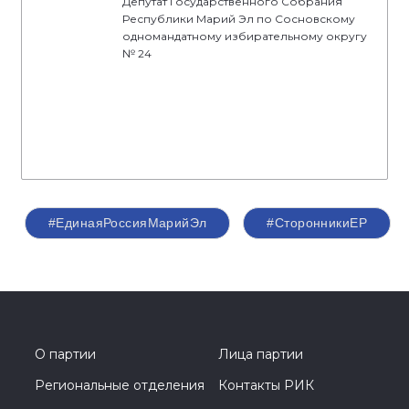
Депутат Государственного Собрания
Республики Марий Эл по Сосновскому
одномандатному избирательному округу
№ 24
#ЕдинаяРоссияМарийЭл
#СторонникиЕР
О партии
Лица партии
Региональные отделения
Контакты РИК