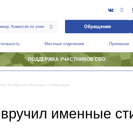
Обращение
тельность
Местные отделения
Приемная
ПОДДЕРЖКА УЧАСТНИКОВ СВО
ственной приемной Председателя Партии
Президиум регионального политического совета
рий Эл Вручил Именные Стипендии
 вручил именные ст