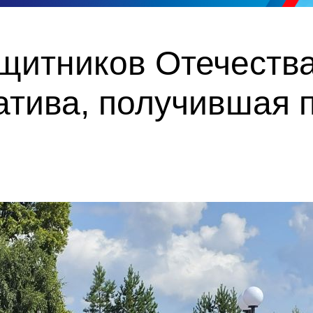
итников Отечества 
атива, получившая 