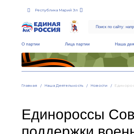
Республика Марий Эл
О партии
Лица партии
Наша дея
Местные общественные приемные Партии
Руководитель Региональной обще
Народная программа «Единой России»
Главная
Наша Деятельность
Новости
Единорос
Единороссы Сов
поддержки воен