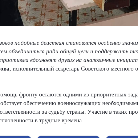
ызовов подобные действия становятся особенно знач
ем объединиться ради общей цели и поддержать тех
триотизма вдохновят других на аналогичные инициа
кова
, исполнительный секретарь Советского местного 
помощь фронту остаются одними из приоритетных зад
особствует обеспечению военнослужащих необходимыми
тветственности за судьбу страны. Участие в таких про
сплоченности в трудные времена.