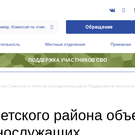
Обращение
тельность
Местные отделения
Приемная
ПОДДЕРЖКА УЧАСТНИКОВ СВО
ственной приемной Председателя Партии
Президиум регионального политического совета
сы Советского Района Объединились Для Поддержки Военносл
етского района объ
нослужащих