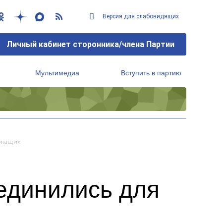
Версия для слабовидящих
Личный кабинет сторонника/члена Партии
Мультимедиа
Вступить в партию
Региональный исполнительный комитет
ужащих
единились для