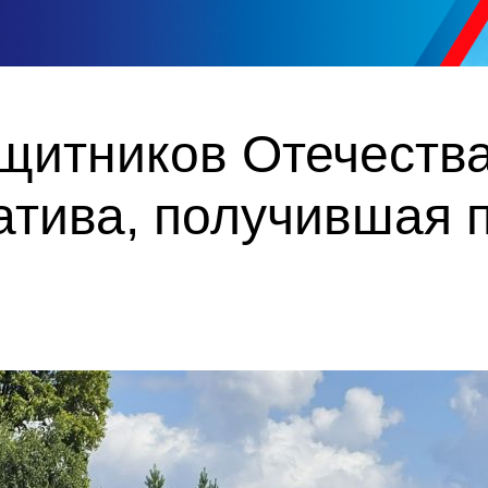
итников Отечества 
атива, получившая 