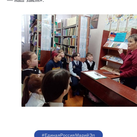
#ЕдинаяРоссияМарийЭл