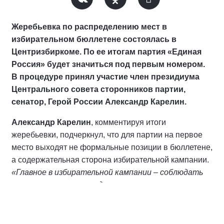
Жеребьевка по распределению мест в
избирательном бюллетене состоялась в
Центризбиркоме. По ее итогам партия «Единая
Россия» будет значиться под первым номером.
В процедуре принял участие член президиума
Центрального совета сторонников партии,
сенатор, Герой России Александр Карелин.
Александр Карелин
, комментируя итоги
жеребьевки, подчеркнул, что для партии на первое
место выходят не формальные позиции в бюллетене,
а содержательная сторона избирательной кампании.
«Главное в избирательной кампании – соблюдать
правила, честно проходить все положенные
процедуры и обеспечивать легитимный результат.
Оставаться ответственными и
требовательными к себе и своей работе с