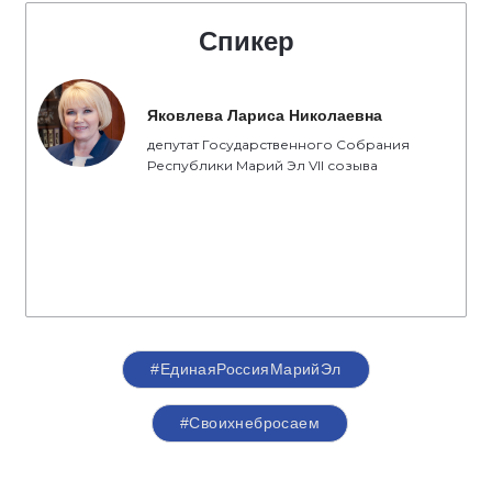
Спикер
Яковлева Лариса Николаевна
депутат Государственного Собрания
Республики Марий Эл VII созыва
#ЕдинаяРоссияМарийЭл
#Своихнебросаем