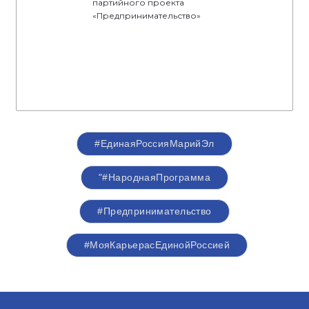
партийного проекта
«Предпринимательство»
#ЕдинаяРоссияМарийЭл
"#НароднаяПрограмма
#Предпринимательство
#МояКарьерасЕдинойРоссией