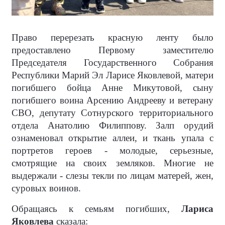
Право перерезать красную ленту было
предоставлено Первому заместителю
Председателя Государственного Собрания
Республики Марий Эл Ларисе Яковлевой, матери
погибшего бойца Анне Микутовой, сыну
погибшего воина Арсению Андрееву и ветерану
СВО, депутату Сотнурского территориального
отдела Анатолию Филиппову. Залп орудий
ознаменовал открытие аллеи, и ткань упала с
портретов героев - молодые, серьезные,
смотрящие на своих земляков. Многие не
выдержали - слезы текли по лицам матерей, жен,
суровых воинов.
Обращаясь к семьям погибших,
Лариса
Яковлева
сказала: