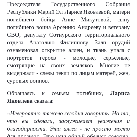
Председателя Государственного Собрания
Республики Марий Эл Ларисе Яковлевой, матери
погибшего бойца Анне Микутовой, сыну
погибшего воина Арсению Андрееву и ветерану
СВО, депутату Сотнурского территориального
отдела Анатолию Филиппову. Залп орудий
ознаменовал открытие аллеи, и ткань упала с
портретов героев - молодые, серьезные,
смотрящие на своих земляков. Многие не
выдержали - слезы текли по лицам матерей, жен,
суровых воинов.
Обращаясь к семьям погибших,
Лариса
Яковлева
сказала:
«Невероятно тяжело сегодня говорить. Но то,
что вы сделали, заслуживает уважения и
благодарности. Эта аллея - не просто место
для прогулок. Это наш общий обелиск совести.