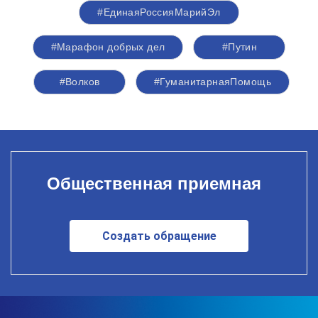
#ЕдинаяРоссияМарийЭл
#Марафон добрых дел
#Путин
#Волков
#ГуманитарнаяПомощь
Общественная приемная
Создать обращение