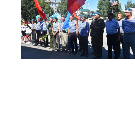
В Новом Торъяле на площади Мира
подняли флаг ВДВ, почтили павших минутой
молчания и возложили цветы к мемориалу. В
церемонии участвовали активисты, сторонники
партии и депутаты.