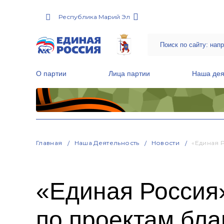
Республика Марий Эл
О партии
Лица партии
Наша дея
Местные общественные приемные Партии
Руководитель Региональной обще
Народная программа «Единой России»
Главная
Наша Деятельность
Новости
«Единая 
«Единая Россия
по проектам бла