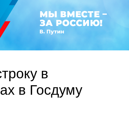
троку в
ах в Госдуму