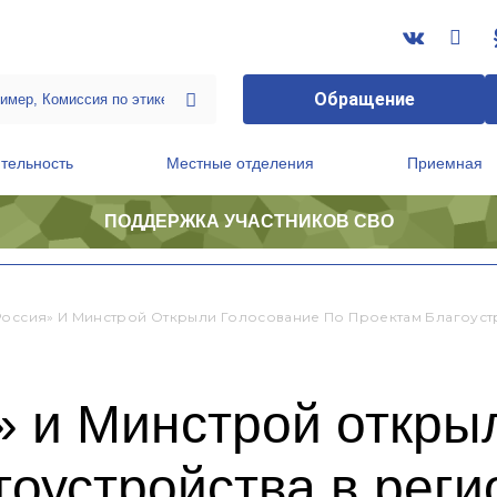
Обращение
тельность
Местные отделения
Приемная
ПОДДЕРЖКА УЧАСТНИКОВ СВО
ственной приемной Председателя Партии
Президиум регионального политического совета
Россия» И Минстрой Открыли Голосование По Проектам Благоуст
» и Минстрой откры
гоустройства в реги