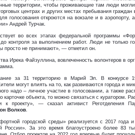
нные территории, чтобы проживающие там люди могли 
 торговых центрах и других местах пребывания граждан 
для голосования откроются на вокзале и в аэропорту,
ии» Андрей Турчак.
ствует во всех этапах федеральной программы «Фор
 до контроля за выполнением работ. Люди не только го
ы просто не принимают», — отметил он.
тва Ирека Файзуллина, вовлеченность волонтеров в орг
рамма.
ование за 31 территорию в Марий Эл. В конкурсе 
ители могут влиять на то, как развиваются города и ми
ного надо – личное участие в голосовании, а также р
о карточке объекта, то можно связаться с куратором. Р
 к проекту», — сказал активист Реготделения Пар
он Волков
.
ортной городской среды» реализуется с 2017 года и
й России». За это время благоустроено более 83 ты
ане. Отбор проектов на 2022 год впервые будет прох