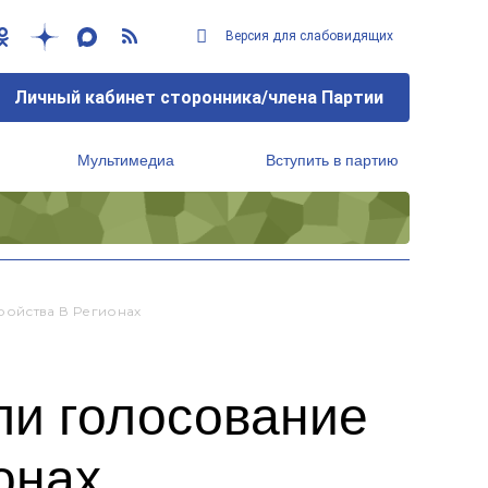
Версия для слабовидящих
Личный кабинет сторонника/члена Партии
Мультимедиа
Вступить в партию
Региональный исполнительный комитет
ройства В Регионах
ли голосование
онах