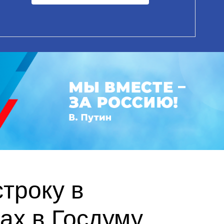
троку в
ах в Госдуму