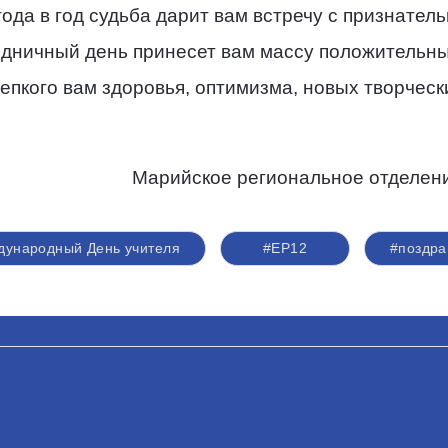
года в год судьба дарит вам встречу с признате
аздничный день принесет вам массу положительн
епкого вам здоровья, оптимизма, новых творчес
нальное отделение Партии 
ународный День учителя
#ЕР12
#поздра