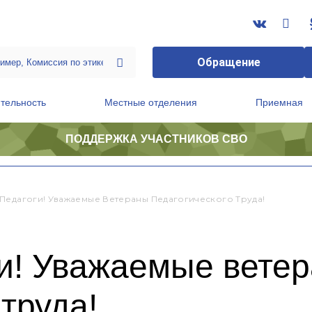
Обращение
тельность
Местные отделения
Приемная
ПОДДЕРЖКА УЧАСТНИКОВ СВО
ственной приемной Председателя Партии
Президиум регионального политического совета
Педагоги! Уважаемые Ветераны Педагогического Труда!
ги! Уважаемые вете
труда!