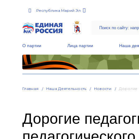
Республика Марий Эл
О партии
Лица партии
Наша дея
Местные общественные приемные Партии
Руководитель Региональной обще
Народная программа «Единой России»
Главная
Наша Деятельность
Новости
Дорогие 
Дорогие педаго
педагогического 