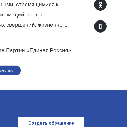
льными, стремящимися к
ых эмоций, теплые
ких свершений, жизненного
«Единая Россия»
вление
Создать обращение