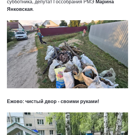
субботника, депутат Госсобрания РМЭ
Марина
Янковская
.
Ежово: чистый двор - своими руками!