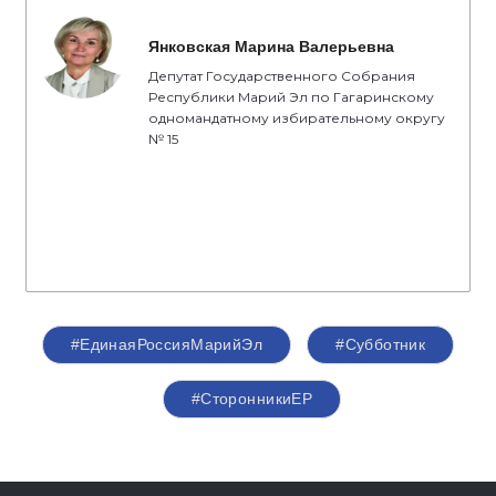
Янковская Марина Валерьевна
Депутат Государственного Собрания
Республики Марий Эл по Гагаринскому
одномандатному избирательному округу
№ 15
#ЕдинаяРоссияМарийЭл
#Субботник
#СторонникиЕР