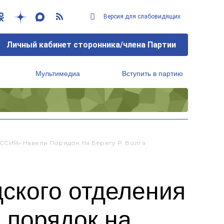
Версия для слабовидящих
Личный кабинет сторонника/члена Партии
Мультимедиа
Вступить в партию
Региональный исполнительный комитет
ССИЯ» Навели Порядок На Берегу Р. Волга
ского отделения
порядок на