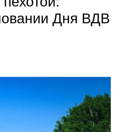
 пехотой:
новании Дня ВДВ