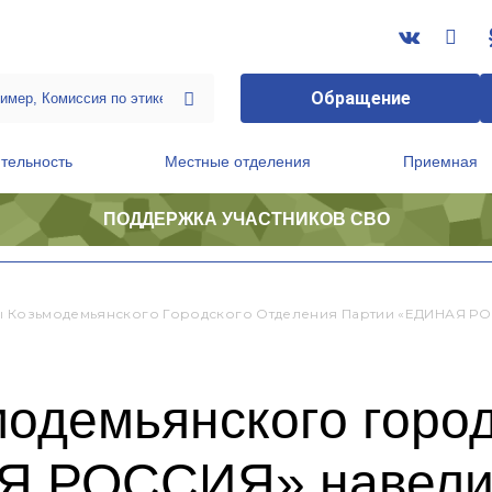
Обращение
тельность
Местные отделения
Приемная
ПОДДЕРЖКА УЧАСТНИКОВ СВО
ственной приемной Председателя Партии
Президиум регионального политического совета
ы Козьмодемьянского Городского Отделения Партии «ЕДИНАЯ РО
одемьянского город
Я РОССИЯ» навели 