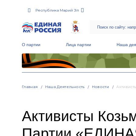
Республика Марий Эл
О партии
Лица партии
Наша дея
Местные общественные приемные Партии
Руководитель Региональной обще
Народная программа «Единой России»
Главная
Наша Деятельность
Новости
Активист
Активисты Козьм
Партии «ЕДИНА